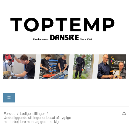
Forside
/
Ledige stillinger
/
Underliggende stillinger er besat af dygtige
medarbejdere men tag gerne et kig