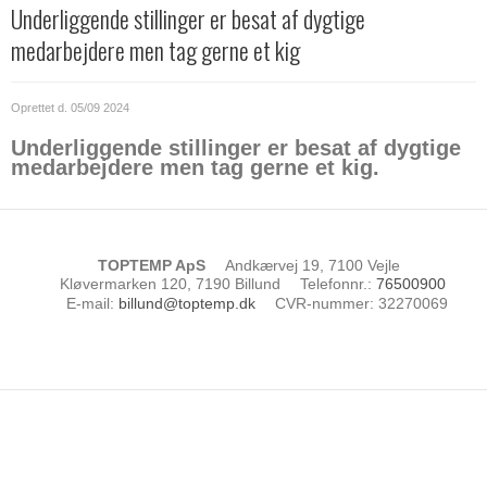
Underliggende stillinger er besat af dygtige
medarbejdere men tag gerne et kig
Oprettet d.
05/09 2024
Underliggende stillinger er besat af dygtige
medarbejdere men tag gerne et kig.
TOPTEMP ApS
Andkærvej 19, 7100 Vejle
Kløvermarken 120, 7190 Billund
Telefonnr.
:
76500900
E-mail
:
billund@toptemp.dk
CVR-nummer
:
32270069