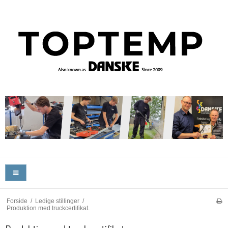
Forside
/
Ledige stillinger
/
Produktion med truckcertifikat.