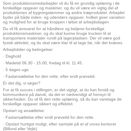
Som produktionsmedarbejder vil du få en grundig oplæring i de
forskellige opgaver og maskiner, og du vil være en vigtig del af
produktionen af bygningstømmer og andre træprodukter. Arbejdet
byder på både inden- og udendørs opgaver, hvilket giver variation
og mulighed for at bruge kroppen i løbet af arbejdsdagen.
Du vil få ansvaret for at håndtere og betjene forskellige
produktionsmaskiner, og du skal kunne bruge trucken til at
transportere materialer rundt på lagerpladsen. Der vil være god
fysisk aktivitet, og du skal være klar til at tage fat, når det kræves.
Arbejdstider og betingelser:
· Daghold
· Mødetid 06.30 - 15.00, fredag til kl. 11.45.
· 5 dages uge
· Fastansættelse for den rette, efter endt prøvetid.
Er det dig, vi søger?
For at få succes i stillingen, er det vigtigt, at du kan forstå og
kommunikere på dansk, da det er nødvendigt af hensyn til
sikkerheden. Du vil få den rette oplæring, så du kan varetage de
forskellige opgaver sikkert og effektivt.
Opstart og ansættelse:
· Fastansættelse efter endt prøvetid for den rette.
· Opstart hurtigst muligt, efter samtale på et af vores kontorer
(Billund eller Vejle)