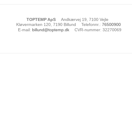
TOPTEMP ApS
Andkærvej 19, 7100 Vejle
Kløvermarken 120, 7190 Billund
Telefonnr.
:
76500900
E-mail
:
billund@toptemp.dk
CVR-nummer
:
32270069