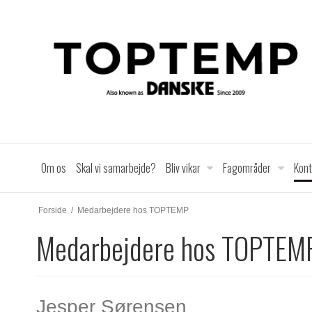
Om os
Skal vi samarbejde?
Bliv vikar
Fagområder
Kon
Forside
/
Medarbejdere hos TOPTEMP
Medarbejdere hos TOPTEM
Jesper Sørensen