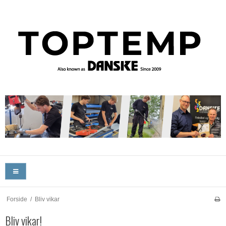
Forside
/
Bliv vikar
Bliv vikar!