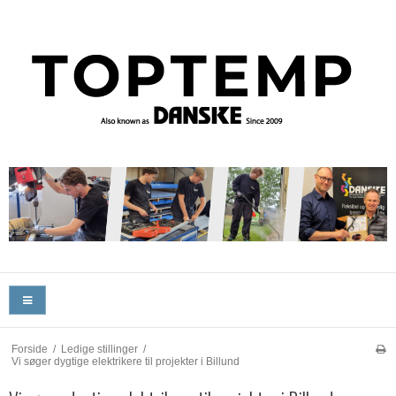
Forside
/
Ledige stillinger
/
Vi søger dygtige elektrikere til projekter i Billund