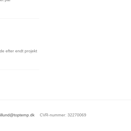
de efter endt projekt
illund@toptemp.dk
CVR-nummer
:
32270069