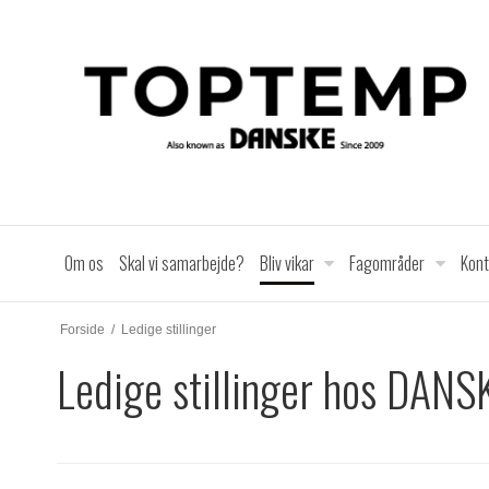
Om os
Skal vi samarbejde?
Bliv vikar
Fagområder
Kon
Forside
/
Ledige stillinger
Ledige stillinger hos DANS