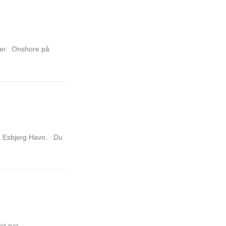
iker. Onshore på
på Esbjerg Havn. Du
et par