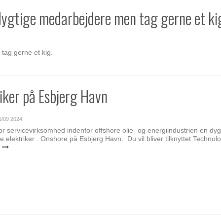
 dygtige medarbejdere men tag gerne et ki
tag gerne et kig.
riker på Esbjerg Havn
5/09 2024
or servicevirksomhed indenfor offshore olie- og energiindustrien en dyg
 elektriker . Onshore på Esbjerg Havn. Du vil bliver tilknyttet Technolo
e