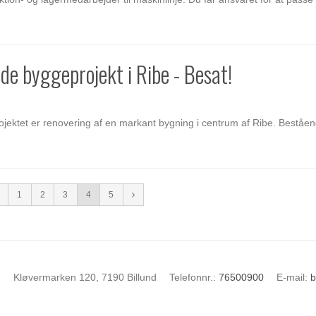
de byggeprojekt i Ribe - Besat!
Projektet er renovering af en markant bygning i centrum af Ribe. Beståen
1
2
3
4
5
e
Kløvermarken 120, 7190 Billund
Telefonnr.
:
76500900
E-mail
:
b