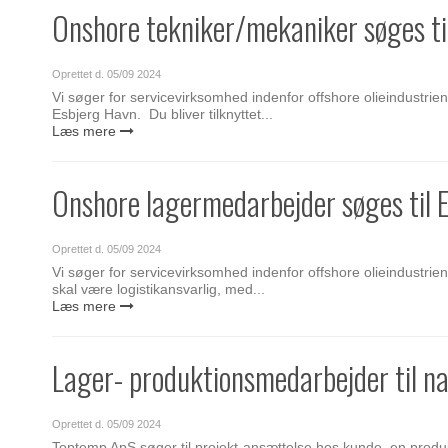
Onshore tekniker/mekaniker søges til
Oprettet d.
05/09 2024
Vi søger for servicevirksomhed indenfor offshore olieindustri
Esbjerg Havn. Du bliver tilknyttet...
Læs mere
Onshore lagermedarbejder søges til E
Oprettet d.
05/09 2024
Vi søger for servicevirksomhed indenfor offshore olieindustr
skal være logistikansvarlig, med...
Læs mere
Lager- produktionsmedarbejder til na
Oprettet d.
05/09 2024
Toptemp ApS søger til projekt-ansættelse hos kunde, en produkt