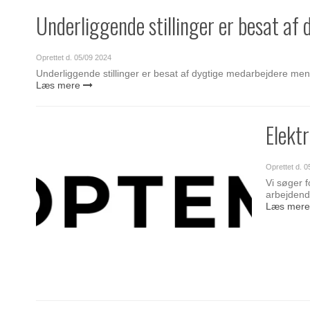
Underliggende stillinger er besat af
Oprettet d.
05/09 2024
Underliggende stillinger er besat af dygtige medarbejdere men 
Læs mere
Elekt
Oprettet d.
0
Vi søger f
arbejdende
Læs mer