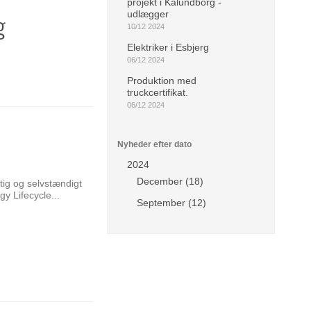
projekt i Kalundborg -
udlægger
g
10/12 2024
Elektriker i Esbjerg
06/12 2024
Produktion med
truckcertifikat.
06/12 2024
Nyheder efter dato
2024
December (18)
tig og selvstændigt
gy Lifecycle...
September (12)