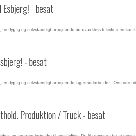
 Esbjerg! - besat
en, en dygtig og selvstændigt arbejdende boreværktøjs tekniker/ mekan
sbjerg! - besat
ien, en dygtig og selvstændigt arbejdende lagermedarbejder . Onshore 
thold. Produktion / Truck - besat
ion- og lagermedarbejder til maskinlinje. Du får ansvaret for at passe 